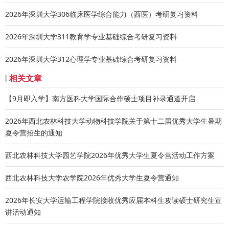
老师），以“2026微纳光电子学研究院暑期学校：姓名-学校
2026年深圳大学306临床医学综合能力（西医）考研复习资料
名称-专业”格式命名文件。
2026年深圳大学311教育学专业基础综合考研复习资料
咨询联系
联系电话：0755-26601947 郑老师
2026年深圳大学312心理学专业基础综合考研复习资料
邮箱：zhengzhipeng@szu.edu.cn
相关文章
研究院官网：https://imo.szu.edu.cn/
咨询QQ群：974660725
【9月即入学】南方医科大学国际合作硕士项目补录通道开启
完整信息查看原文：
2026年西北农林科技大学动物科技学院关于第十二届优秀大学生暑期
https://mp.weixin.qq.com/s/F4eV2S1LJs_Nj6qOOjkmhQ
夏令营招生的通知
西北农林科技大学园艺学院2026年优秀大学生夏令营活动工作方案
西北农林科技大学农学院2026年优秀大学生夏令营通知
2026年长安大学运输工程学院接收优秀应届本科生攻读硕士研究生宣
讲活动通知