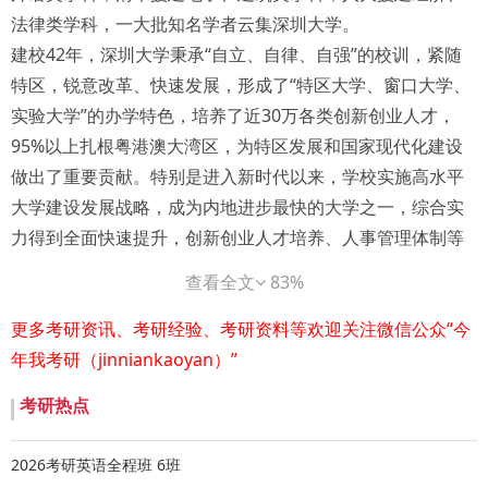
法律类学科，一大批知名学者云集深圳大学。
建校42年，深圳大学秉承“自立、自律、自强”的校训，紧随
特区，锐意改革、快速发展，形成了“特区大学、窗口大学、
实验大学”的办学特色，培养了近30万各类创新创业人才，
95%以上扎根粤港澳大湾区，为特区发展和国家现代化建设
做出了重要贡献。特别是进入新时代以来，学校实施高水平
大学建设发展战略，成为内地进步最快的大学之一，综合实
力得到全面快速提升，创新创业人才培养、人事管理体制等
领域的改革走在全国前列。目前，学校已经成为一所特色鲜
查看全文
83%
明、实力雄厚、在国内外具有良好声誉和重要影响力的高水
平综合性大学。
更多考研资讯、考研经验、考研资料等欢迎关注微信公众“今
Part 2 研究院简介
年我考研（jinniankaoyan）”
完整简介查看原文
考研热点
Part 3 报名和活动安排
01 招生条件
2026考研英语全程班 6班
（1）有意推免或⼀志愿报考我院硕士研究生、推免我院直博