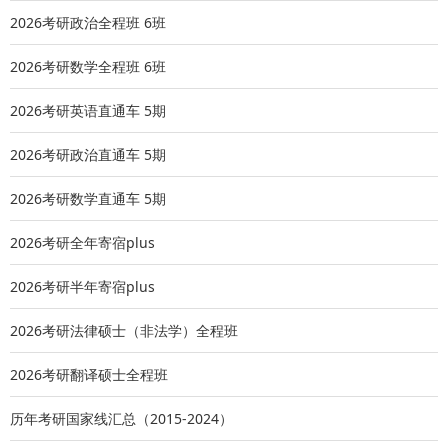
生的2026届优秀本科应届毕业生。
2026考研政治全程班 6班
（2）具备良好的数理及英语基础，对光学工程、电子信息
2026考研数学全程班 6班
（光电信息工程）专业有浓厚兴趣。
02 报名时间
2026考研英语直通车 5期
2025年6月18日—7月2日。
2026考研政治直通车 5期
届时将视情况而定是否延期。我院收到申请后，将尽快组织
评委进行选拔，并将通过邮件方式通知录取结果。
2026考研数学直通车 5期
03 活动时间
2026考研全年寄宿plus
7月8日下午报到
7月9日-7月11日 专业介绍、实验室参观、科研讲座、师生交
2026考研半年寄宿plus
流、优秀营员评选等。
活动安排以最终公布为准，请大家持续关注，学员须按要求
2026考研法律硕士（非法学）全程班
全程准时参加活动。
2026考研翻译硕士全程班
04 活动费用
暑期学校以线下方式举行，我院将为异地学员提供暑期学校
历年考研国家线汇总（2015-2024）
期间在深圳的免费食宿，并给予1500元以内的路费报销额度