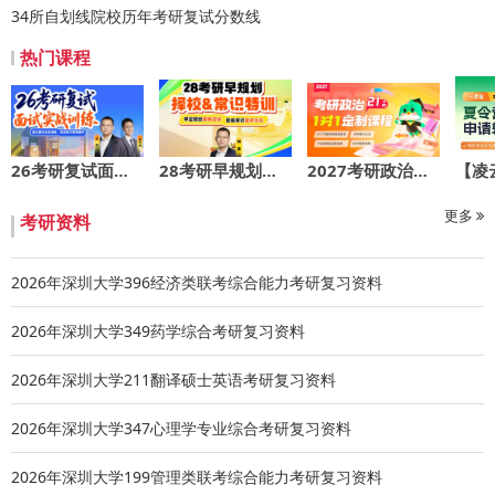
34所自划线院校历年考研复试分数线
（仅限高铁二等票、汽车票）。深圳地区高校学生原则上不
提供住宿及路费报销，仅提供免费用餐。
热门课程
05 报名方式
有意向申请的同学须通过“深圳大学推免预报名/暑期学校报
名”系统进行报名，网址：
26考研复试面试实战训练
28考研早规划：择校&常识特训
2027考研政治定制一对一21h版
https://ehall.szu.edu.cn/geapp/sys/sdyjszsxt/login/goLo
并按系统要求提交本人以下各项材料：
更多
考研资料
1.身份证正反面扫描件或者照片；
2.学生证扫描件或者照片；
2026年深圳大学396经济类联考综合能力考研复习资料
3.已修全部课程的正式成绩单（加盖院或教务处公章）；
2026年深圳大学349药学综合考研复习资料
4.英语水平证明材料（例如英语四六级、托福、雅思等成绩
单）；
2026年深圳大学211翻译硕士英语考研复习资料
5.其他能够体现本人学习及科研能力的证明材料（各类获奖
证书、代表性的学术论文首页、专利授权证明等）
2026年深圳大学347心理学专业综合考研复习资料
6.个人简历。
2026年深圳大学199管理类联考综合能力考研复习资料
同时将以上材料一并发送至zhengzhipeng@szu.edu.cn（郑