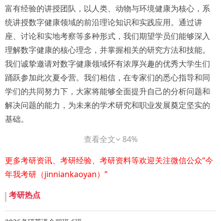
富有经验的讲授团队，以人类、动物与环境健康为核心，系
统讲授数字健康领域的前沿理论知识和实践应用。通过讲
座、讨论和实地考察等多种形式，我们期望学员们能够深入
理解数字健康的核心理念，并掌握相关的研究方法和技能。
我们诚挚邀请对数字健康领域怀有浓厚兴趣的优秀大学生们
踊跃参加此次夏令营。我们相信，在专家们的悉心指导和同
学们的共同努力下，大家将能够全面提升自己的分析问题和
解决问题的能力，为未来的学术研究和职业发展奠定坚实的
基础。
一、申请资格(以下须同时满足)：
查看全文
84%
1.全国高校经济学(含北京大学经济学双学位/辅修)、管理
学、公共卫生或相关专业的2026年应届本科毕业生。若非经
更多考研资讯、考研经验、考研资料等欢迎关注微信公众“今
管类相关专业，须具备优良数理基础、修过经济学核心课
年我考研（jinniankaoyan）”
程。
考研热点
2.对经济学、管理学、公共卫生或相关领域有浓厚的学术兴
趣、较强的潜在研究能力，有志于相关领域学术研究工作。