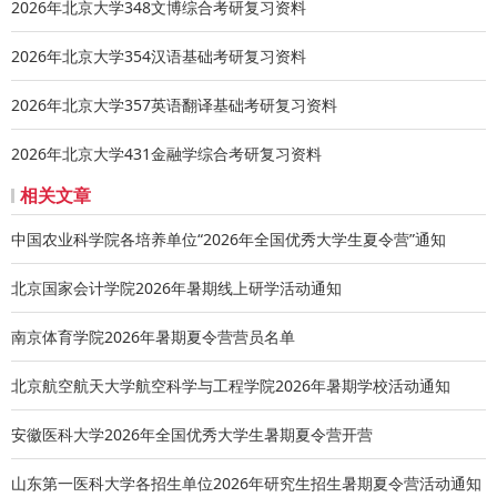
2026年北京大学348文博综合考研复习资料
日(含)前寄达或送达北京大学全球健康发展研究院。邮寄只接
收顺丰快递，请在醒目处注明：2025北大“数字健康”经济学
2026年北京大学354汉语基础考研复习资料
夏令营，以当地邮戳为准，请尽早寄出。
2026年北京大学357英语翻译基础考研复习资料
四、入营名单：
入营审核工作由全健院2025年夏令营专家委员会负责，入营
2026年北京大学431金融学综合考研复习资料
名单将在全球健康发展研究院网上公布，请及时关注，未在
相关文章
营员名单中的同学皆为未入选者，不再另行通知。
五
、申请材料邮寄至：
中国农业科学院各培养单位“2026年全国优秀大学生夏令营”通知
地址：北京市海淀区中关村北大街127-1号 北大科技园A座
北京国家会计学院2026年暑期线上研学活动通知
403
邮编：100871
南京体育学院2026年暑期夏令营营员名单
联系人：王老师
北京航空航天大学航空科学与工程学院2026年暑期学校活动通知
电话： 010-62759213
邮箱：ghd@pku.edu.cn
安徽医科大学2026年全国优秀大学生暑期夏令营开营
北京大学全球健康发展研究院
2025年5月
山东第一医科大学各招生单位2026年研究生招生暑期夏令营活动通知