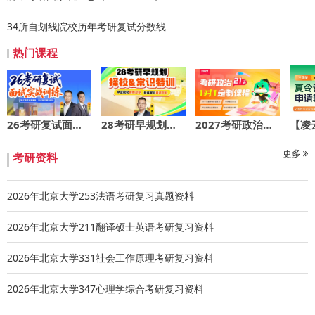
以内，包括①已发表论文复印件，②奖状证书复印件，③各类
34所自划线院校历年考研复试分数线
外语考试成绩单复印件。证明材料应简明，并与在线申请内
容相一致，总页数不得超过20页(建议采用双面打印，不超过
热门课程
10张纸)。
注意：请使用报名系统提供的夏令营申请表、个人陈述和专
家推荐信;其他材料请按顺序排放，各种材料之间均无需装
26考研复试面试实战训练
28考研早规划：择校&常识特训
2027考研政治定制一对一21h版
订。
申请者应保证所提交的所有电子信息及纸版材料的真实性、
更多
考研资料
有效性、完整性，如因不实信息或者伪造材料所造成的后果
完全由本人承担。
2026年北京大学253法语考研复习真题资料
三、申请提交：
2026年北京大学211翻译硕士英语考研复习资料
1.网上报名地址：https://admission.pku.edu.cn(建议使用
谷歌浏览器或火狐浏览器)，注册登录后选择夏令营模块填报
2026年北京大学331社会工作原理考研复习资料
(填写时请根据自己的研究兴趣选择相应的领域，提交后不可
修改)。报名时间：6月7日至6月16日23:59。
2026年北京大学347心理学综合考研复习资料
2.准备好前述各项纸质申请材料(恕不退回)，于2025年6月16