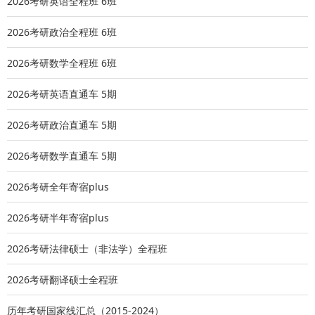
2026考研英语全程班 6班
3.学习成绩优秀，本科前两年半总评成绩排名在本班前10%之
内;若成绩不在本班10%之内，但在其他方面有优异表现——
2026考研政治全程班 6班
如经济学双学位/ 经济学辅修项目成绩优异、有研究成果等亦
2026考研数学全程班 6班
可。
4.有两名专家愿意推荐。
2026考研英语直通车 5期
5.英语达到国家六级水平(450分以上)，同时欢迎附上
2026考研政治直通车 5期
TOEFL、IELTS或GRE成绩;如无六级成绩，可用TOEFL、
IELTS或GRE成绩代替。
2026考研数学直通车 5期
二、申请材料：
2026考研全年寄宿plus
1.夏令营申请表1份(网上报名后打印生成，签字并盖章)
2.个人陈述1份(报名系统可生成模板，需本人签字)
2026考研半年寄宿plus
3.本科(含本科双学位/辅修)成绩单1份和加盖教务部门公章的
专业排名证明1份
2026考研法律硕士（非法学）全程班
4.专家推荐信2封(报名系统可生成模板，由2位副教授(含)以
2026考研翻译硕士全程班
上或具有相当专业技术职称专家分别推荐，并亲笔签字)
5.其他证明材料。选取具有代表性的材料，每一份控制在3项
历年考研国家线汇总（2015-2024）