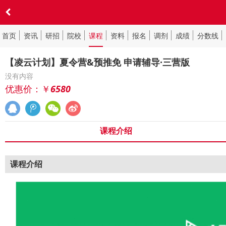
首页
资讯
研招
院校
课程
资料
报名
调剂
成绩
分数线
【凌云计划】夏令营&预推免 申请辅导·三营版
没有内容
优惠价：￥
6580
课程介绍
课程介绍