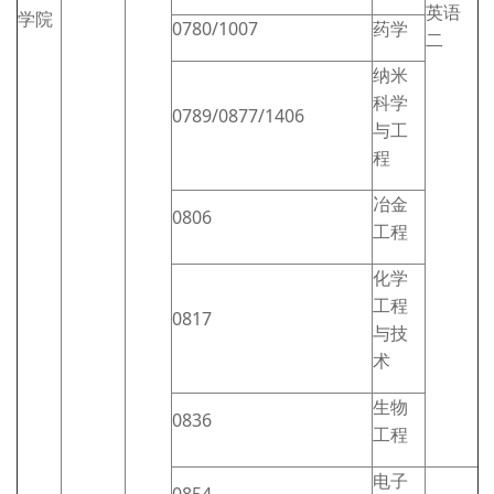
英语
学院
0780/1007
药学
二
纳米
科学
0789/0877/1406
与工
程
冶金
0806
工程
化学
工程
0817
与技
术
生物
0836
工程
电子