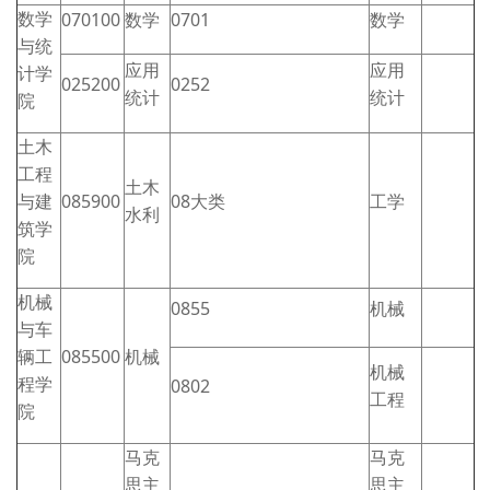
数学
070100
数学
0701
数学
与统
应用
应用
计学
025200
0252
统计
统计
院
土木
工程
土木
与建
085900
08大类
工学
水利
筑学
院
机械
0855
机械
与车
辆工
085500
机械
机械
程学
0802
工程
院
马克
马克
思主
思主