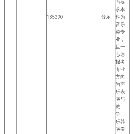
向要
求本
135200
音乐
科为
音乐
类专
业，
且一
志愿
报考
专业
方向
为声
乐表
演与
教
学、
乐器
演奏