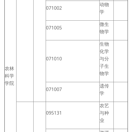
动物
071002
学
微生
071005
物学
生物
化学
071010
与分
子生
农林
物学
科学
学院
遗传
071007
学
农艺
095131
与种
业