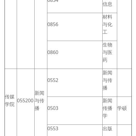
0854
信息
材料
0856
与化
工
生物
0860
与医
药
新闻
0552
与传
播
新闻
传媒
055200
与传
新闻
学院
播
0503
传播
学硕
学
0553
出版