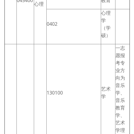
045400
教育
心理
心理
学
0402
（学
硕）
一志
愿报
考专
业方
向为
音乐
艺术
130100
学、
学
音乐
教育
学、
艺术
学理