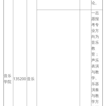
论。
一志
愿报
考专
业方
向为
音乐
教
育；
声乐
表演
与教
音乐
学、
135200
音乐
学院
乐器
演奏
与教
学方