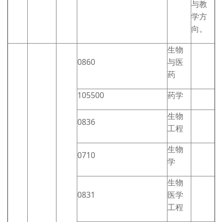
与教
学方
向。
生物
0860
与医
药
105500
药学
生物
0836
工程
生物
0710
学
生物
0831
医学
工程