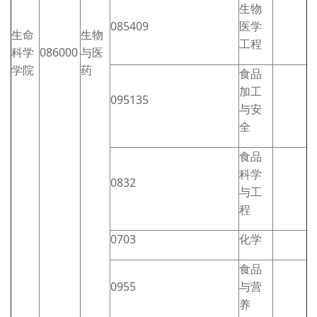
生物
085409
医学
生命
生物
工程
科学
086000
与医
学院
药
食品
加工
095135
与安
全
食品
科学
0832
与工
程
0703
化学
食品
0955
与营
养