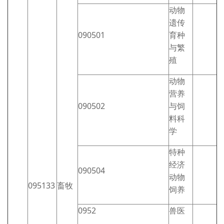
动物
遗传
090501
育种
与繁
殖
动物
营养
090502
与饲
料科
学
特种
经济
090504
动物
095133
畜牧
饲养
0952
兽医