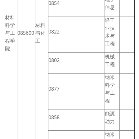
0854
信息
材料
轻工
科学
材料
业技
0822
与工
085600
与化
术与
程学
工
工程
院
机械
0802
工程
纳米
科学
0877
与工
程
能源
0858
动力
纳米