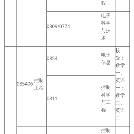
程
电子
科学
0809/0774
与技
术
接
电子
受：
0854
信息
数学
一、
控制
英语
085406
控制
工程
一；
科学
数学
0811
与工
二、
程
英语
二
控制