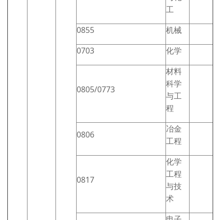
工
0855
机械
0703
化学
材料
科学
0805/0773
与工
程
冶金
0806
工程
化学
工程
0817
与技
术
电子