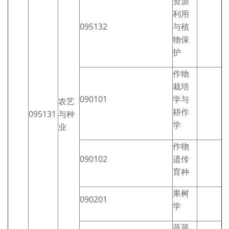
资源
利用
095132
与植
物保
护
作物
栽培
090101
学与
农艺
耕作
095131
与种
学
业
作物
090102
遗传
育种
果树
090201
学
蔬菜