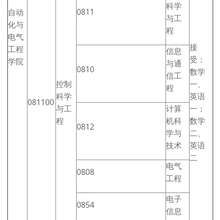
科学
0811
自动
与工
化与
程
电气
接
工程
信息
受：
学院
与通
0810
数学
信工
控制
一、
程
科学
英语
081100
与工
计算
一；
程
机科
数学
0812
学与
二、
技术
英语
二
电气
0808
工程
电子
0854
信息