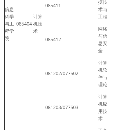
据技
085411
信息
术与
科学
计算
工程
与工
085404
机技
网络
程学
术
与信
院
085412
息安
全
计算
机软
081202/077502
件与
理论
计算
机应
081203/077503
用技
术