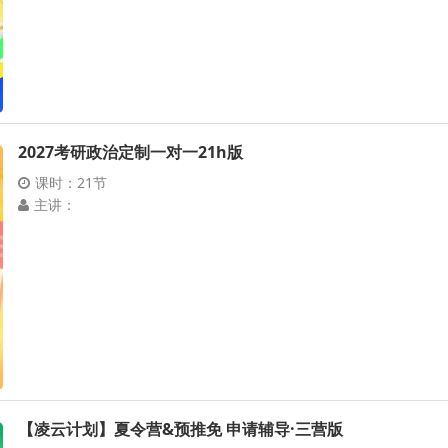
2027考研政治定制一对一21h版
课时：21节
主讲：
【凌云计划】夏令营&预推免 申请辅导·三营版