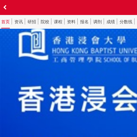
首页
资讯
研招
院校
课程
资料
报名
调剂
成绩
分数线